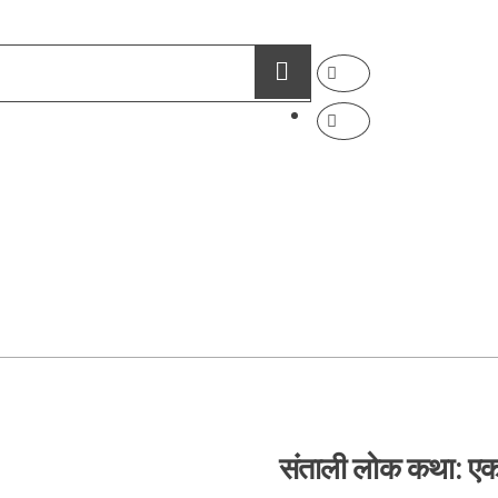
संताली लोक कथा: ए