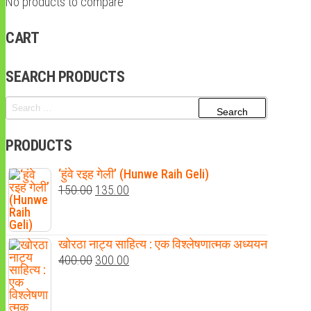
No products to compare
CART
SEARCH PRODUCTS
Search
for:
PRODUCTS
‘हुंवे रइह गेली’ (Hunwe Raih Geli)
Original
Current
150.00
135.00
price
price
was:
is:
खोरठा नाट्य साहित्य : एक विश्लेषणात्मक अध्ययन
₹150.00.
₹135.00.
Original
Current
400.00
300.00
price
price
was:
is: