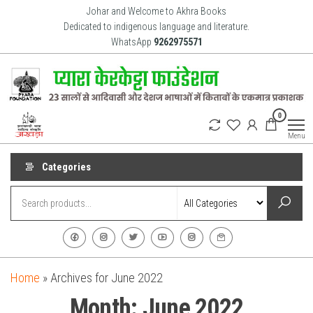
Skip
Johar and Welcome to Akhra Books
to
Dedicated to indigenous language and literature.
WhatsApp
9262975571
the
content
Akhra
Dedicated
0
to Adiavsi
Books
and
Menu
indigenous
culture,
language
Categories
and
literature
for 20
years.
Home
»
Archives for June 2022
Month:
June 2022