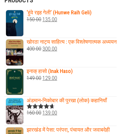
PRODUCTS
‘हुंवे रइह गेली’ (Hunwe Raih Geli)
Original
Current
150.00
135.00
price
price
was:
is:
खोरठा नाट्य साहित्य : एक विश्लेषणात्मक अध्ययन
₹150.00.
₹135.00.
Original
Current
400.00
300.00
price
price
was:
is:
इनाक् हासो (Inak Haso)
₹400.00.
₹300.00.
Original
Current
149.00
129.00
price
price
was:
is:
अंडमान-निकोबार की पुरखा (लोक) कहानियाँ
₹149.00.
₹129.00.
Original
Current
160.00
139.00
Rated
4.60
out of 5
price
price
was:
is:
झारखंड में पेसा: परंपरा, पंचायत और जवाबदेही