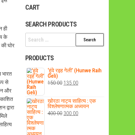
। इस
CART
SEARCH PRODUCTS
न ही
Search
य के
for:
ा की घोर
PRODUCTS
‘हुंवे रइह गेली’ (Hunwe Raih
म भारत
Geli)
ूप से
Original
Current
150.00
135.00
थान और
price
price
्रकाशित
was:
is:
खोरठा नाट्य साहित्य : एक
विश्लेषणात्मक अध्ययन
न द्वारा
₹150.00.
₹135.00.
Original
Current
400.00
300.00
मिले
price
price
ाहित्य
was:
is: