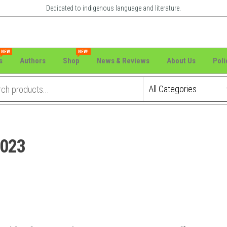
Dedicated to indigenous language and literature.
NEW
NEW!
s
Authors
Shop
News & Reviews
About Us
Poli
 2023