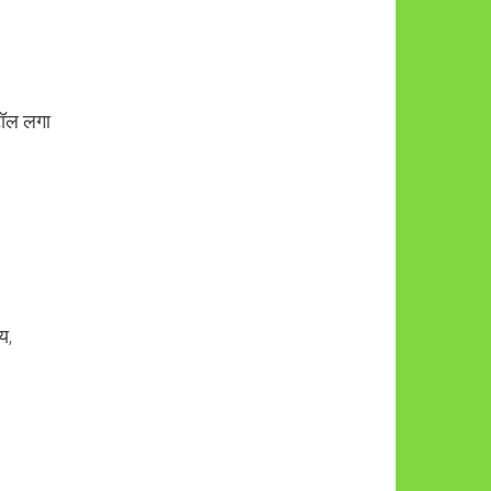
टॉल लगा
य,