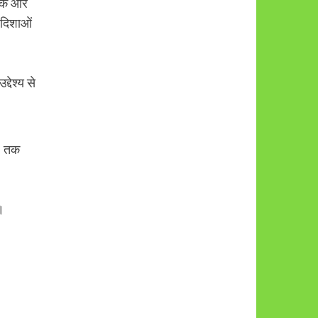
ेखक और
 दिशाओं
देश्य से
23 तक
।