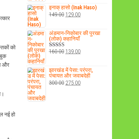
₹400.00.
₹300.00.
इनाक् हासो (Inak Haso)
Original
Current
149.00
129.00
ात्कार
price
price
was:
is:
अंडमान-निकोबार की पुरखा
(लोक) कहानियाँ
₹149.00.
₹129.00.
्तकों को
Original
Current
160.00
139.00
Rated
4.60
 बुक
out of 5
price
price
हन और
was:
is:
झारखंड में पेसा: परंपरा,
पंचायत और जवाबदेही
₹160.00.
₹139.00.
Original
Current
300.00
275.00
price
price
गा।
was:
is:
₹300.00.
₹275.00.
ुल नई हो