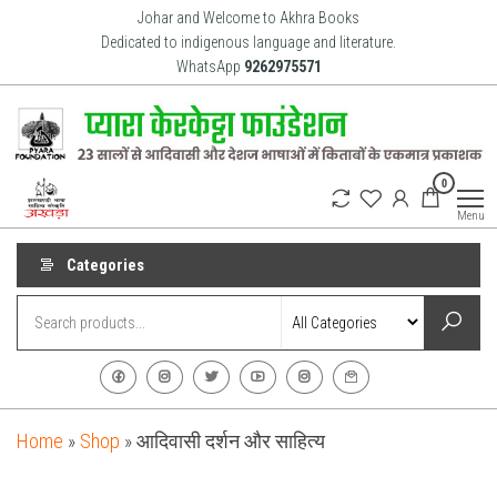
Skip
Johar and Welcome to Akhra Books
to
Dedicated to indigenous language and literature.
WhatsApp
9262975571
the
content
Akhra
Dedicated
0
to Adiavsi
Books
and
Menu
indigenous
culture,
language
Categories
and
literature
for 20
years.
Home
»
Shop
»
आदिवासी दर्शन और साहित्य