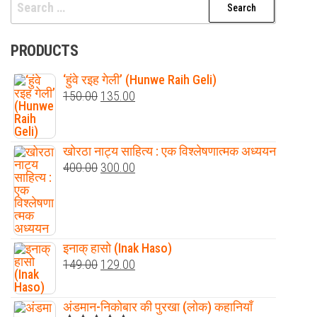
Search
for:
PRODUCTS
‘हुंवे रइह गेली’ (Hunwe Raih Geli)
Original
Current
150.00
135.00
price
price
was:
is:
खोरठा नाट्य साहित्य : एक विश्लेषणात्मक अध्ययन
₹150.00.
₹135.00.
Original
Current
400.00
300.00
price
price
was:
is:
₹400.00.
₹300.00.
इनाक् हासो (Inak Haso)
Original
Current
149.00
129.00
price
price
was:
is:
अंडमान-निकोबार की पुरखा (लोक) कहानियाँ