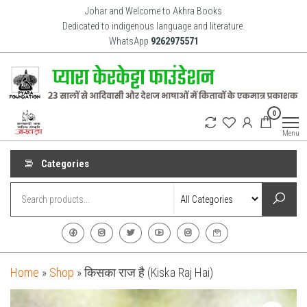
Skip
Johar and Welcome to Akhra Books
to
Dedicated to indigenous language and literature.
WhatsApp
9262975571
the
content
Akhra
Dedicated
0
to Adiavsi
Books
and
Menu
indigenous
culture,
language
Categories
and
literature
for 20
years.
Home
»
Shop
»
किसका राज है (Kiska Raj Hai)