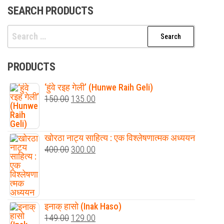
SEARCH PRODUCTS
Search
for:
PRODUCTS
‘हुंवे रइह गेली’ (Hunwe Raih Geli)
Original
Current
150.00
135.00
price
price
was:
is:
खोरठा नाट्य साहित्य : एक विश्लेषणात्मक अध्ययन
₹150.00.
₹135.00.
Original
Current
400.00
300.00
price
price
was:
is:
₹400.00.
₹300.00.
इनाक् हासो (Inak Haso)
Original
Current
149.00
129.00