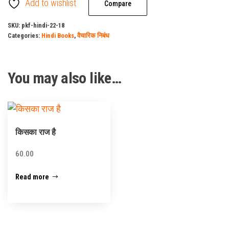
Add to wishlist
(Kiska
Compare
Raj
SKU:
pkf-hindi-22-18
Hai)
Categories:
Hindi Books
,
वैचारिक निबंध
quantity
You may also like…
किसका राज है
60.00
Read more