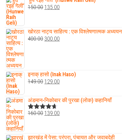
Original
Current
150.00
135.00
price
price
was:
is:
खोरठा नाट्य साहित्य : एक विश्लेषणात्मक अध्ययन
₹150.00.
₹135.00.
Original
Current
400.00
300.00
price
price
was:
is:
₹400.00.
₹300.00.
इनाक् हासो (Inak Haso)
Original
Current
149.00
129.00
price
price
was:
is:
अंडमान-निकोबार की पुरखा (लोक) कहानियाँ
₹149.00.
₹129.00.
Original
Current
160.00
139.00
Rated
4.60
out of 5
price
price
was:
is:
झारखंड में पेसा: परंपरा, पंचायत और जवाबदेही
₹160.00.
₹139.00.