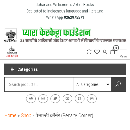
Skip
Johar and Welcome to Akhra Books
to
Dedicated to indigenous language and literature.
WhatsApp
9262975571
the
content
Akhra
Dedicated
0
to Adiavsi
Books
and
Menu
indigenous
culture,
language
Categories
and
literature
for 20
years.
Home
»
Shop
»
पेनाल्टी कॉर्नर (Penalty Corner)