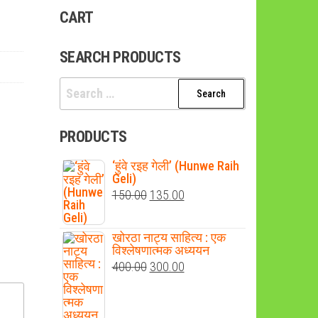
CART
SEARCH PRODUCTS
Search
for:
PRODUCTS
‘हुंवे रइह गेली’ (Hunwe Raih
Geli)
Original
Current
150.00
135.00
price
price
was:
is:
खोरठा नाट्य साहित्य : एक
विश्लेषणात्मक अध्ययन
₹150.00.
₹135.00.
Original
Current
400.00
300.00
price
price
was:
is: