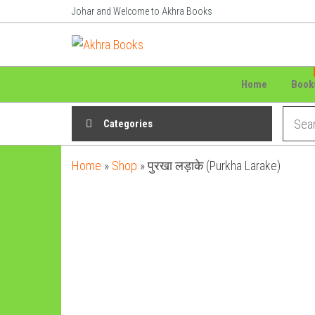
Skip
Johar and Welcome to Akhra Books
to
Akhra
Dedicated
the
to Adiavsi
Books
content
and
indigenous
Home
Book
culture,
language
Categories
and
literature
for 20
Home
»
Shop
»
पुरखा लड़ाके (Purkha Larake)
years.