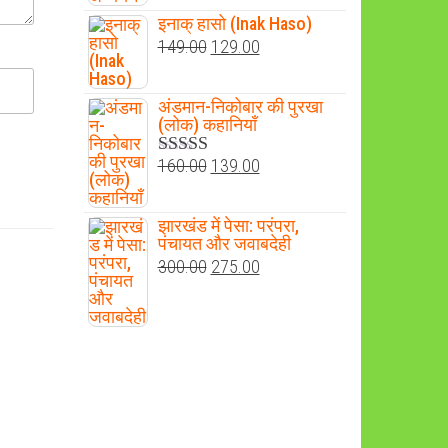
₹400.00.
₹300.00.
इनाक् हासो (Inak Haso)
Original
Current
149.00
129.00
price
price
was:
is:
अंडमान-निकोबार की पुरखा
(लोक) कहानियाँ
₹149.00.
₹129.00.
Original
Current
160.00
139.00
Rated
4.60
out of 5
price
price
was:
is:
झारखंड में पेसा: परंपरा,
पंचायत और जवाबदेही
₹160.00.
₹139.00.
Original
Current
300.00
275.00
price
price
was:
is:
₹300.00.
₹275.00.