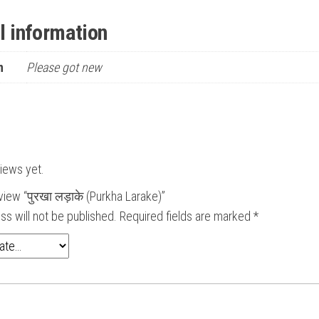
l information
n
Please got new
iews yet.
eview “पुरखा लड़ाके (Purkha Larake)”
ss will not be published.
Required fields are marked
*