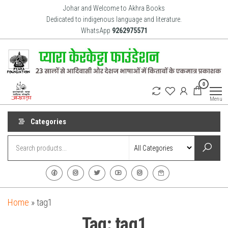
Skip
Johar and Welcome to Akhra Books
to
Dedicated to indigenous language and literature.
WhatsApp
9262975571
the
content
Akhra
Dedicated
0
to Adiavsi
Books
and
Menu
indigenous
culture,
language
Categories
and
literature
for 20
years.
Home
»
tag1
Tag:
tag1